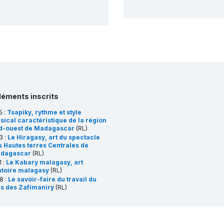
léments inscrits
5 :
Tsapiky, rythme et style
sical caractéristique de la région
d-ouest de Madagascar
(RL)
3 :
Le Hiragasy, art du spectacle
s Hautes terres Centrales de
dagascar
(RL)
 :
Le Kabary malagasy, art
atoire malagasy
(RL)
8 :
Le savoir-faire du travail du
is des Zafimaniry
(RL)