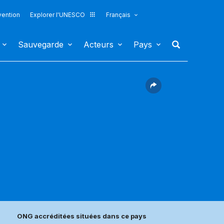
vention
Explorer l'UNESCO
Français
Sauvegarde
Acteurs
Pays
ONG accréditées situées dans ce pays