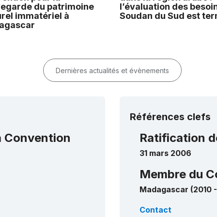
egarde du patrimoine
l’évaluation des besoi
urel immatériel à
Soudan du Sud est te
agascar
Dernières actualités et évènements
Références clefs
la Convention
Ratification d
31 mars 2006
Membre du C
Madagascar (2010 -
Contact