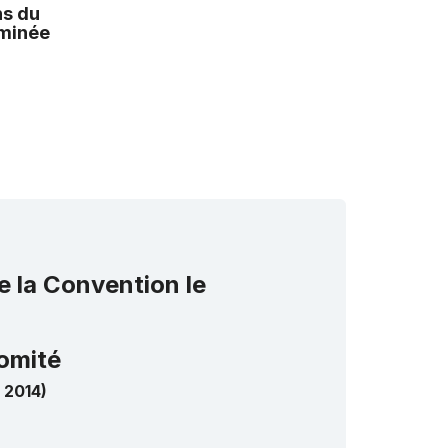
ns du
rminée
e la Convention le
omité
 2014)