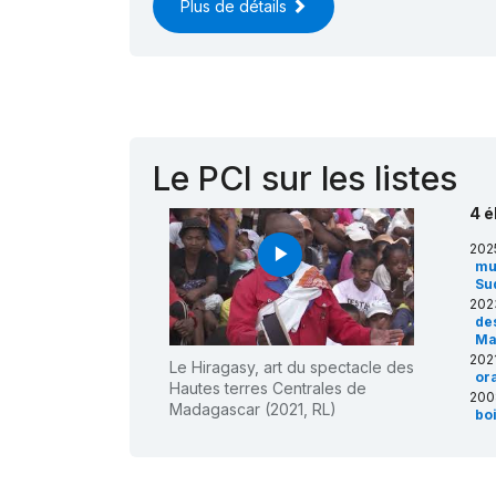
Plus de détails
Le PCI sur les listes
4 é
202
play_arrow
mu
Su
202
de
Ma
2021
Le Hiragasy, art du spectacle des
or
Hautes terres Centrales de
200
Madagascar (2021, RL)
bo