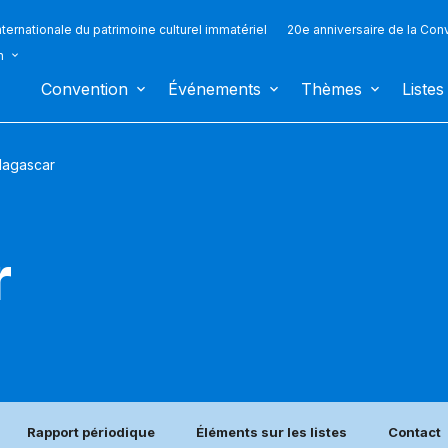
ternationale du patrimoine culturel immatériel
20e anniversaire de la Con
n
Convention
Événements
Thèmes
Listes
agascar
r
Rapport périodique
Éléments sur les listes
Contact