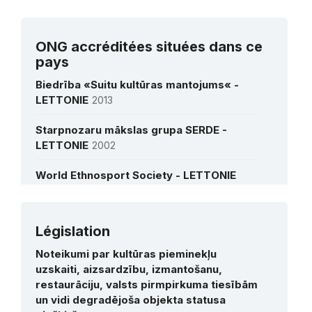
Mme Dace Melb?rde
ONG accréditées situées dans ce
Directrice de l’Agence nationale du
pays
patrimoine culturel immatériel
Biedrība «Suitu kultūras mantojums« -
LETTONIE
2013
Voir toutes les interviews
Starpnozaru mākslas grupa SERDE -
LETTONIE
2002
World Ethnosport Society - LETTONIE
Législation
Plus de détails
Noteikumi par kultūras pieminekļu
uzskaiti, aizsardzību, izmantošanu,
restaurāciju, valsts pirmpirkuma tiesībām
un vidi degradējoša objekta statusa