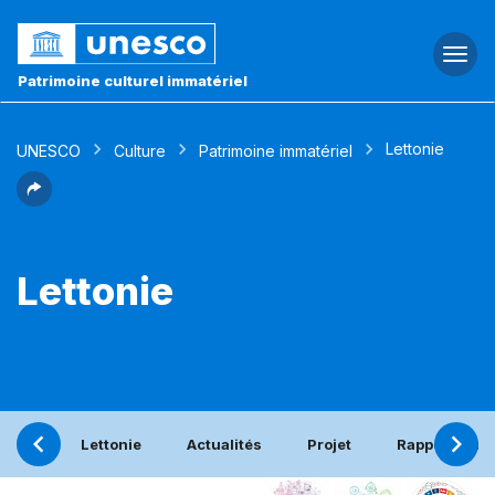
Togg
navi
Patrimoine culturel immatériel
Lettonie
UNESCO
Culture
Patrimoine immatériel
Lettonie
Lettonie
Actualités
Projet
Rapport péri