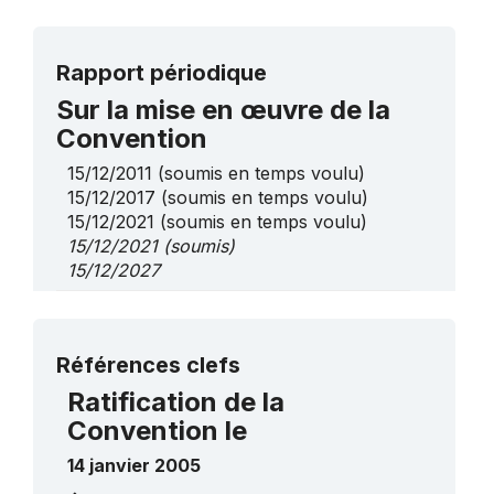
Rapport périodique
Sur la mise en œuvre de la
Convention
15/12/2011
(soumis en temps voulu)
15/12/2017
(soumis en temps voulu)
15/12/2021
(soumis en temps voulu)
15/12/2021
(soumis)
15/12/2027
Sur des éléments de la liste
de sauvegarde urgente
Plus de détails
Références clefs
L’espace culturel des Suiti
2009
____
Ratification de la
Convention le
14 janvier 2005