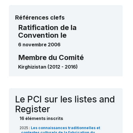
de sauvegarde urgente
Plus de détails
L’ala-kiyiz et le chirdak, l’art du tapis
Références clefs
traditionnel kirghiz en feutre
Ratification de la
2012
____
Convention le
6 novembre 2006
Membre du Comité
Kirghizistan (2012 - 2016)
Contact
Le PCI sur les listes and
Register
16 éléments inscrits
2025 :
Les connaissances traditionnelles et
contextes culturels de la fabrication du