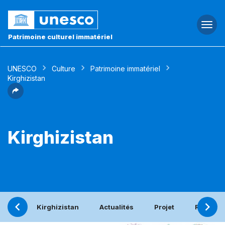
Togg
navi
Patrimoine culturel immatériel
UNESCO
Culture
Patrimoine immatériel
Kirghizistan
Kirghizistan
Kirghizistan
Actualités
Projet
Rapport 