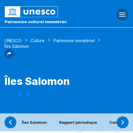
Togg
navi
Patrimoine culturel immatériel
UNESCO
Culture
Patrimoine immatériel
Îles Salomon
Îles Salomon
Îles Salomon
Rapport périodique
Contact