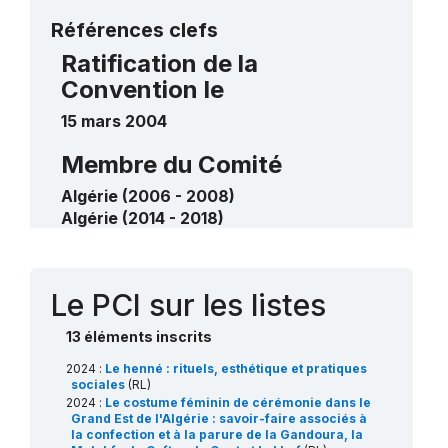
de sauvegarde urgente
Plus de détails
Références clefs
Les savoirs et savoir-faire des
Ratification de la
mesureurs d’eau des foggaras ou
Convention le
aiguadiers du Touat-Tidikelt
2018
15 mars 2004
____
Membre du Comité
Algérie (2006 - 2008)
Algérie (2014 - 2018)
Algérie (2024 - 2028)
Contact
Le PCI sur les listes
13 éléments inscrits
2024 :
Le henné : rituels, esthétique et pratiques
sociales
(RL)
2024 :
Le costume féminin de cérémonie dans le
Grand Est de l'Algérie : savoir-faire associés à
la confection et à la parure de la Gandoura, la