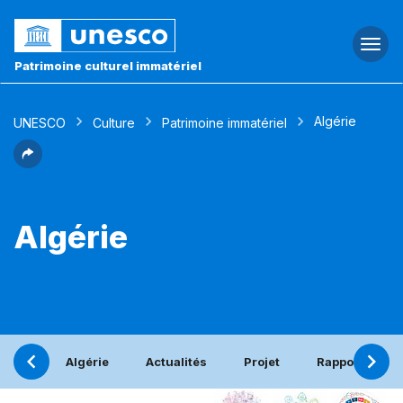
Togg
navi
Patrimoine culturel immatériel
Algérie
UNESCO
Culture
Patrimoine immatériel
Algérie
Algérie
Actualités
Projet
Rapport pério