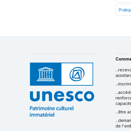
Pratiq
Comme
...recev
assista
...inscr
...accéd
renforc
capacit
...être 
...deman
de l'em