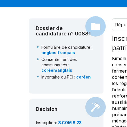
Répub
Dossier de
candidature n° 00881
Insc
patr
Formulaire de candidature :
anglais
|
français
Kimchi
Consentement des
conser
communautés :
coréen/anglais
ferment
coréen 
Inventaire du PCI :
coréen
les rég
l’iden
renforc
aussi 
humain
Décision
prépar
ménage
Inscription:
8.COM 8.23