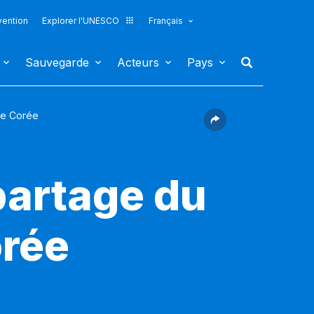
vention
Explorer l'UNESCO
Français
Sauvegarde
Acteurs
Pays
de Corée
partage du
orée