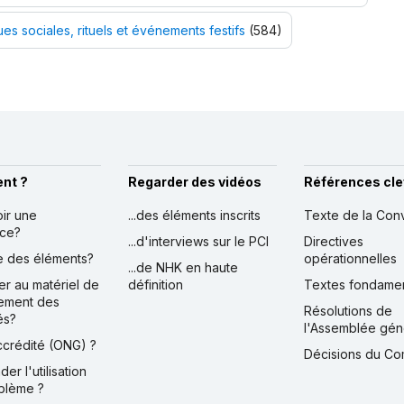
ues sociales, rituels et événements festifs
(584)
nt ?
Regarder des vidéos
Références cle
oir une
...des éléments inscrits
Texte de la Con
nce?
...d'interviews sur le PCI
Directives
ire des éléments?
opérationnelles
...de NHK en haute
er au matériel de
définition
Textes fondame
ement des
Résolutions de
és?
l'Assemblée gén
accrédité (ONG) ?
Décisions du Co
der l'utilisation
blème ?