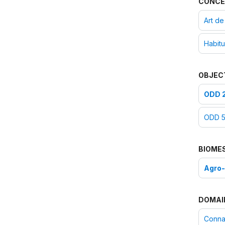
CONCE
Art de
Habitu
OBJEC
ODD 2
ODD 5 
BIOME
Agro
DOMAI
Connai