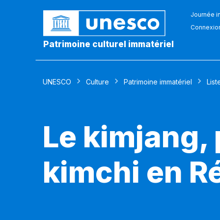
Journée in
Connexio
Patrimoine culturel immatériel
UNESCO
Culture
Patrimoine immatériel
List
Le kimjang, 
kimchi en R