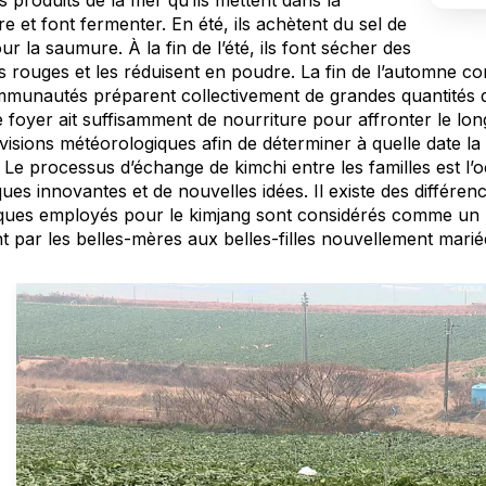
s produits de la mer qu’ils mettent dans la
 et font fermenter. En été, ils achètent du sel de
r la saumure. À la fin de l’été, ils font sécher des
s rouges et les réduisent en poudre. La fin de l’automne c
mmunautés préparent collectivement de grandes quantités d
 foyer ait suffisamment de nourriture pour affronter le lon
évisions météorologiques afin de déterminer à quelle date l
 Le processus d’échange de kimchi entre les familles est l
ues innovantes et de nouvelles idées. Il existe des différen
iques employés pour le kimjang sont considérés comme un hér
t par les belles-mères aux belles-filles nouvellement marié