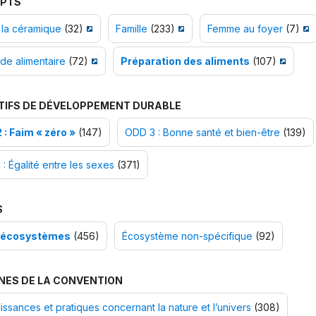
PTS
 la céramique
(32)
Famille
(233)
Femme au foyer
(7)
de alimentaire
(72)
Préparation des aliments
(107)
TIFS DE DÉVELOPPEMENT DURABLE
 : Faim « zéro »
(147)
ODD 3 : Bonne santé et bien-être
(139)
: Égalité entre les sexes
(371)
S
-écosystèmes
(456)
Écosystème non-spécifique
(92)
NES DE LA CONVENTION
ssances et pratiques concernant la nature et l’univers
(308)