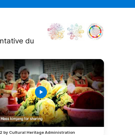
entative du
é
play_arrow
2 by Cultural Heritage Administration