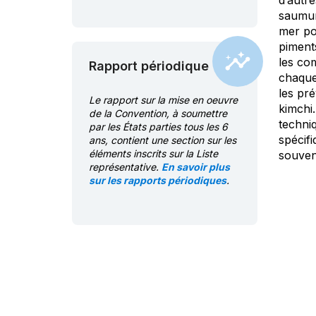
d’autre
saumure
mer pou
piment
les co
Rapport périodique
chaque
les pr
Le rapport sur la mise en oeuvre
kimchi.
de la Convention, à soumettre
techniq
par les États parties tous les 6
spécif
ans, contient une section sur les
éléments inscrits sur la Liste
souven
représentative.
En savoir plus
sur les rapports périodiques
.