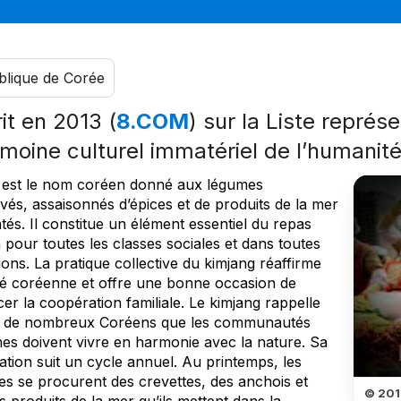
lique de Corée
rit en 2013 (
8.COM
) sur la Liste représ
imoine culturel immatériel de l’humanit
 est le nom coréen donné aux légumes
vés, assaisonnés d’épices et de produits de la mer
és. Il constitue un élément essentiel du repas
pour toutes les classes sociales et dans toutes
ions. La pratique collective du kimjang réaffirme
tité coréenne et offre une bonne occasion de
er la coopération familiale. Le kimjang rappelle
à de nombreux Coréens que les communautés
es doivent vivre en harmonie avec la nature. Sa
ation suit un cycle annuel. Au printemps, les
s se procurent des crevettes, des anchois et
© 201