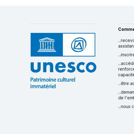
Comme
...recev
assista
...inscr
...accéd
renforc
capacit
...être 
...deman
de l'em
...nous 