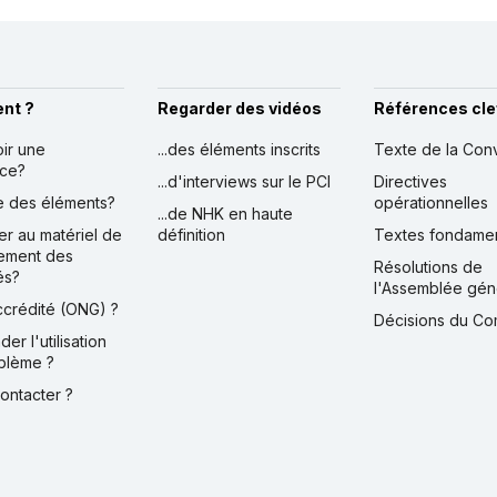
nt ?
Regarder des vidéos
Références cle
oir une
...des éléments inscrits
Texte de la Con
nce?
...d'interviews sur le PCI
Directives
ire des éléments?
opérationnelles
...de NHK en haute
er au matériel de
définition
Textes fondame
ement des
Résolutions de
és?
l'Assemblée gén
accrédité (ONG) ?
Décisions du Co
der l'utilisation
blème ?
contacter ?