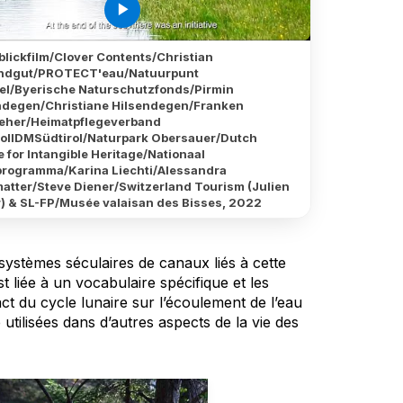
play_arrow
blickfilm/Clover Contents/Christian
ndgut/PROTECT'eau/Natuurpunt
l/Byerische Naturschutzfonds/Pirmin
ndegen/Christiane Hilsendegen/Franken
eher/Heimatpflegeverband
rolIDMSüdtirol/Naturpark Obersauer/Dutch
 for Intangible Heritage/Nationaal
programma/Karina Liechti/Alessandra
atter/Steve Diener/Switzerland Tourism (Julien
) & SL-FP/Musée valaisan des Bisses, 2022
s systèmes séculaires de canaux liés à cette
t liée à un vocabulaire spécifique et les
t du cycle lunaire sur l’écoulement de l’eau
 utilisées dans d’autres aspects de la vie des