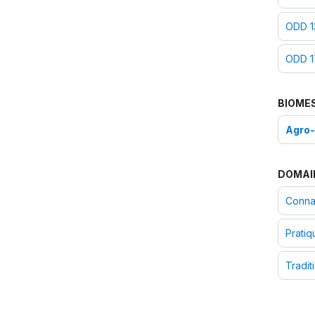
ODD 13
ODD 17
BIOME
Agro
DOMAI
Connai
Pratiq
Tradit