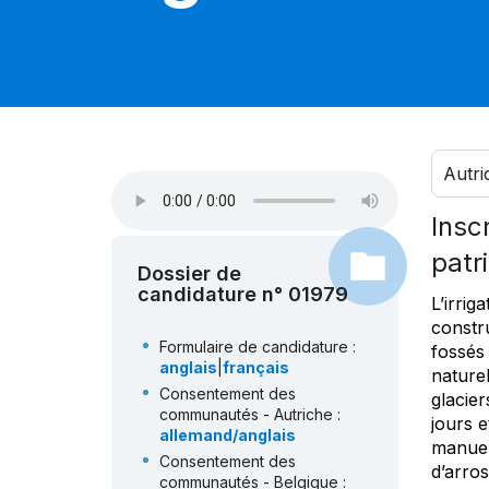
Autri
Insc
patr
Dossier de
candidature n° 01979
L’irriga
constru
Formulaire de candidature :
fossés
anglais
|
français
naturel
Consentement des
glacier
communautés - Autriche :
jours 
allemand/anglais
manuell
Consentement des
d’arro
communautés - Belgique :