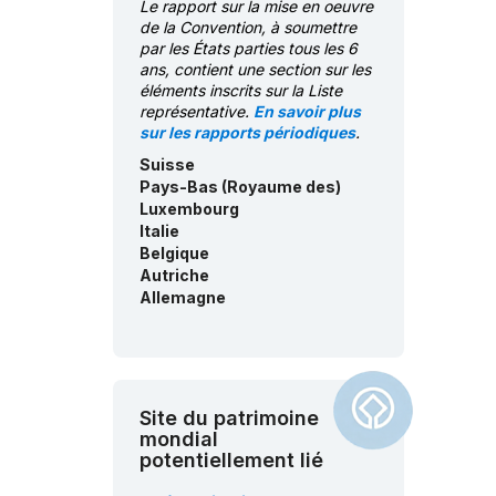
Le rapport sur la mise en oeuvre
français/néerlandais/angl
de la Convention, à soumettre
ais
par les États parties tous les 6
Inventaire du PCI -
ans, contient une section sur les
Allemagne :
éléments inscrits sur la Liste
allemand/anglais
représentative.
En savoir plus
sur les rapports périodiques
.
Inventaire du PCI - Italie :
italien/anglais
Suisse
Inventaire du PCI -
Pays-Bas (Royaume des)
Luxembourg :
français
Luxembourg
Italie
Inventaire du PCI - Pays-
Bas :
néerlandais/anglais
Belgique
Autriche
Inventaire du PCI - Suisse :
Allemagne
français
Site du patrimoine
mondial
potentiellement lié