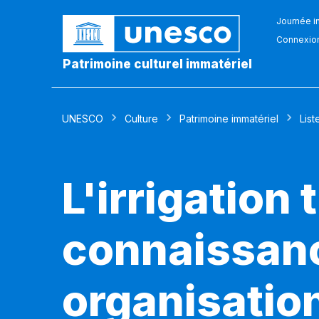
Journée in
Connexio
Patrimoine culturel immatériel
UNESCO
Culture
Patrimoine immatériel
List
L'irrigation 
connaissanc
organisatio