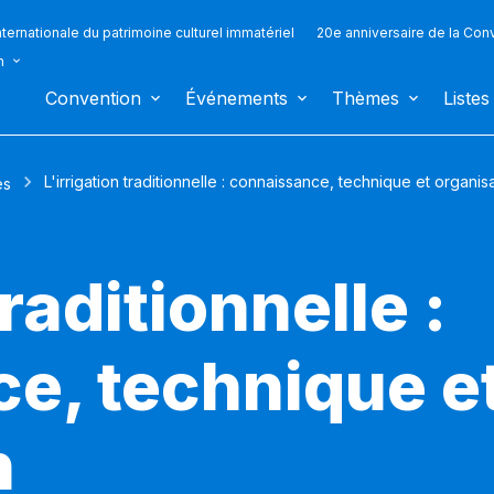
ternationale du patrimoine culturel immatériel
20e anniversaire de la Con
n
Convention
Événements
Thèmes
Listes
L'irrigation traditionnelle : connaissance, technique et organis
es
traditionnelle :
e, technique e
n