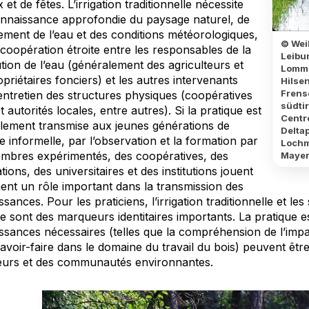
 et de fêtes. L’irrigation traditionnelle nécessite
nnaissance approfondie du paysage naturel, de
ement de l’eau et des conditions météorologiques,
© Wei
coopération étroite entre les responsables de la
Leibu
ution de l’eau (généralement des agriculteurs et
Lomme
priétaires fonciers) et les autres intervenants
Hilse
Frens
entretien des structures physiques (coopératives
südti
t autorités locales, entre autres). Si la pratique est
Centre
lement transmise aux jeunes générations de
Delta
 informelle, par l’observation et la formation par
Lochm
mbres expérimentés, des coopératives, des
Mayer
tions, des universitaires et des institutions jouent
ent un rôle important dans la transmission des
sances. Pour les praticiens, l’irrigation traditionnelle et le
e sont des marqueurs identitaires importants. La pratique es
ssances nécessaires (telles que la compréhension de l’impac
savoir-faire dans le domaine du travail du bois) peuvent être
eurs et des communautés environnantes.