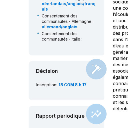
sociaux
néerlandais/anglais/franç
une co
ais
l’écoul
Consentement des
et une 
communautés - Allemagne :
distrib
allemand/anglais
des pro
Consentement des
communautés - Italie :
dans l’
allemand/anglais
d’eau e
Consentement des
généra
communautés -
manière
Luxembourg :
des me
luxembourgeois/allemand/
Décision
associa
anglais
égalem
Consentement des
connais
Inscription:
18.COM 8.b.17
communautés - Pays-Bas :
pratiqu
néerlandais/anglais
connai
Consentement des
et les 
communautés - Suisse :
détent
allemand/français
Rapport périodique
Inventaire du PCI - Autriche :
allemand/anglais
Inventaire du PCI - Belgique :