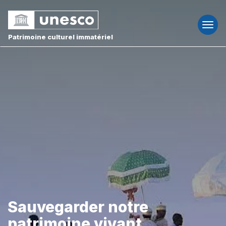
Togg
navi
Patrimoine culturel immatériel
Sauvegarder notre
patrimoine vivant