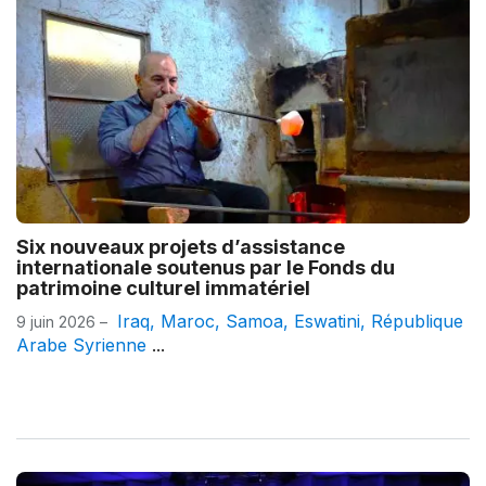
Six nouveaux projets d’assistance
internationale soutenus par le Fonds du
patrimoine culturel immatériel
Iraq
,
Maroc
,
Samoa
,
Eswatini
,
République
9 juin 2026 –
Arabe Syrienne
...