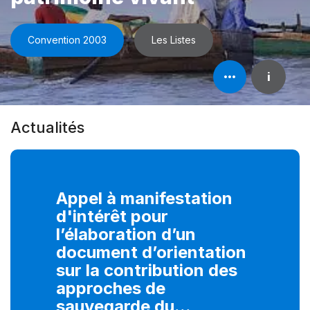
Convention 2003
Les Listes
Ouvrir
i
information
de
l'élément
Actualités
Appel à manifestation
d'intérêt pour
l’élaboration d’un
document d’orientation
sur la contribution des
approches de
sauvegarde du...