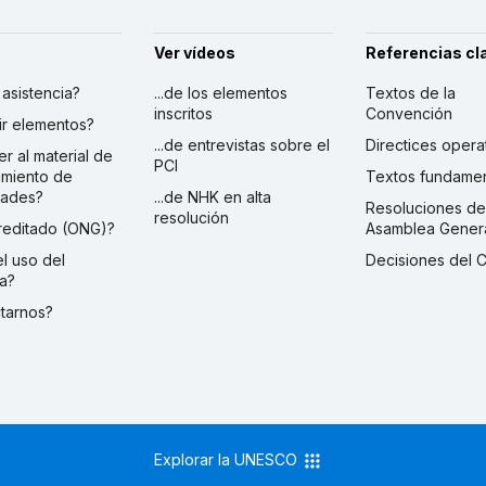
Ver vídeos
Referencias cl
r asistencia?
...de los elementos
Textos de la
inscritos
Convención
ibir elementos?
...de entrevistas sobre el
Directices opera
er al material de
PCI
imiento de
Textos fundamen
dades?
...de NHK en alta
Resoluciones de
resolución
creditado (ONG)?
Asamblea Gener
 el uso del
Decisiones del 
a?
ctarnos?
Explorar la UNESCO