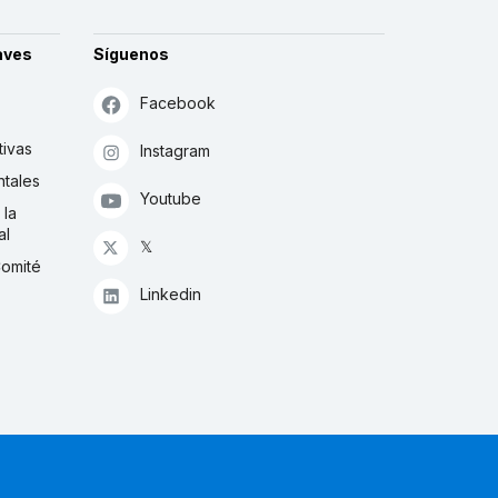
aves
Síguenos
Facebook
tivas
Instagram
tales
Youtube
 la
al
𝕏
Comité
Linkedin