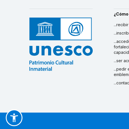
¿Cómo
...recibi
...inscr
...acced
fortalec
capaci
...ser a
...pedir
emblem
...conta