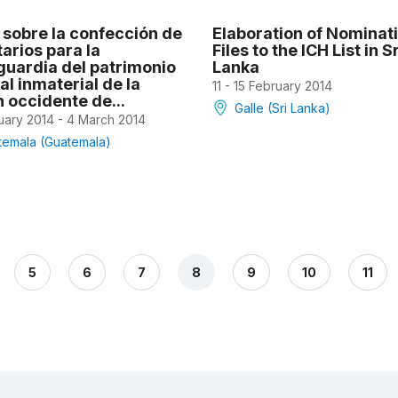
 sobre la confección de
Elaboration of Nominat
arios para la
Files to the ICH List in Sr
guardia del patrimonio
Lanka
al inmaterial de la
11 - 15 February 2014
 occidente de...
Galle (Sri Lanka)
uary 2014 - 4 March 2014
temala (Guatemala)
5
6
7
8
9
10
11