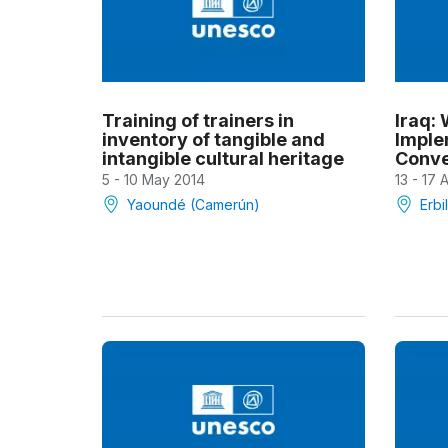
Training of trainers in
Iraq:
inventory of tangible and
Imple
intangible cultural heritage
Conve
5 - 10 May 2014
13 - 17 
Yaoundé (Camerún)
Erbil