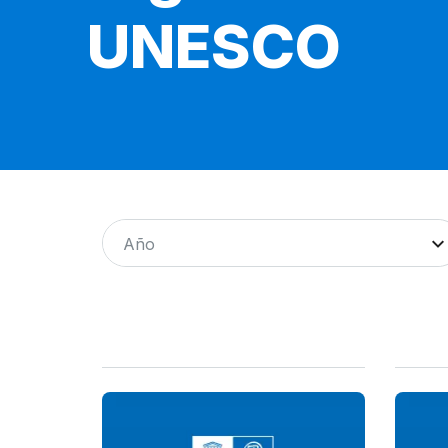
UNESCO
Año