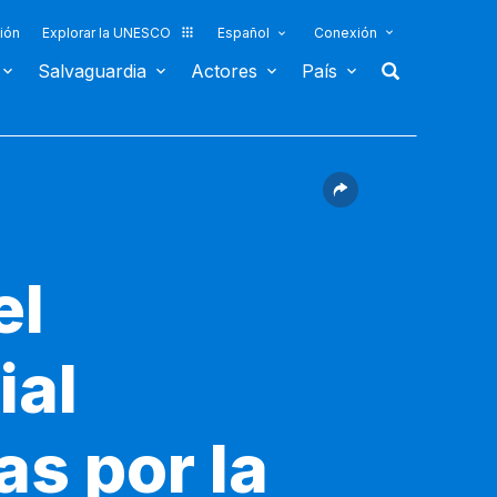
ión
Explorar la UNESCO
Español
Conexión
Salvaguardia
Actores
País
el
ial
s por la