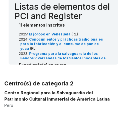
Listas de elementos del
PCI and Register
11 elementos inscritos
2025:
El joropo en Venezuela
(RL)
2024:
Conocimientos y prácticas tradicionales
para la fabricación y el consumo de pan de
yuca
(RL)
2023:
Programa para la salvaguardia de los
Bandos y Parrandas de los Santos Inocentes de
Caucagua: núcleos de iniciación y transmisión
Expediente(s) en curso
de saberes y consejos comunales
(Art18)
2021:
Ciclo festivo alrededor de la veneración y
2027:
El Tamunangue-Sones de Negro: devotional
culto de San Juan Bautista
(RL)
and ritual celebration of Saint Anthony of Padua
2019:
Programa biocultural para la salvaguardia
Centro(s) de categoría 2
from the State of Lara, Venezuela
(RL)
de la tradición de la ‘Palma Bendita’ en
Venezuela
(Art18)
Centro Regional para la Salvaguardia del
2017:
Cantos de trabajo de Los Llanos de
Patrimonio Cultural Inmaterial de América Latina
Colombia y Venezuela
(USL)
Expediente(s) de prioridad (0) / prioridad (ii)
Perú
2016:
El Carnaval de El Callao: representación
en espera
festiva de una memoria e identidad cultural
(RL)
2015:
Conocimientos y técnicas tradicionales
The Venezuelan arepa: elaboration, consumption
vinculadas al cultivo y procesamiento de la
and identity in the family and the public space
(RL)
curagua
(RL)