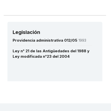
2014:
La tradición oral mapoyo y sus referentes
simbólicos en el territorio ancestral
(USL)
2013:
La parranda de San Pedro de Guarenas y
Guatire
(RL)
2012:
Diablos Danzantes de Venezuela
(RL)
Legislación
Providencia administrativa 012/05
1993
Ley n° 21 de las Antigüedades del 1988 y
Ley modificada n°23 del 2004
Más detalles