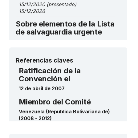
15/12/2020
(presentado)
15/12/2026
Sobre elementos de la Lista
de salvaguardia urgente
Cantos de trabajo de Los Llanos de
Colombia y Venezuela
Más detalles
2017
Referencias claves
____
La tradición oral mapoyo y sus
Ratificación de la
referentes simbólicos en el territorio
Convención el
ancestral
2014
12 de abril de 2007
____
Miembro del Comité
Venezuela (República Bolivariana de)
(2008 - 2012)
Contacto