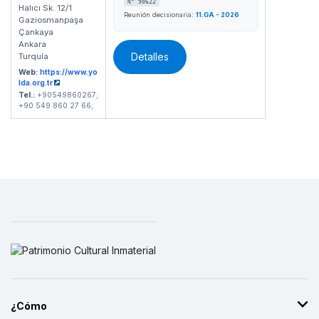
N° 90622
Halıcı Sk. 12/1
Reunión decisionaria:
11.GA - 2026
Gaziosmanpaşa
Çankaya
Ankara
Detalles
Turquía
Web:
https://www.yo
lda.org.tr
Tel.:
+90549860267;
+90 549 860 27 66;
¿Cómo