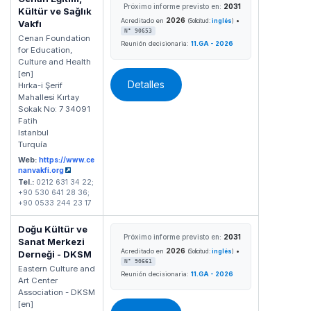
Próximo informe previsto en:
2031
Kültür ve Sağlık
2026
•
Acreditado en
(Solicitud:
inglés
)
Vakfı
N° 90653
Cenan Foundation
Reunión decisionaria:
11.GA - 2026
for Education,
Culture and Health
[en]
Detalles
Hırka-i Şerif
Mahallesi Kırtay
Sokak No: 7 34091
Fatih
Istanbul
Turquía
Web:
https://www.ce
nanvakfi.org
Tel.:
0212 631 34 22;
+90 530 641 28 36;
+90 0533 244 23 17
Doğu Kültür ve
Próximo informe previsto en:
2031
Sanat Merkezi
2026
•
Acreditado en
(Solicitud:
inglés
)
Derneği - DKSM
N° 90661
Eastern Culture and
Reunión decisionaria:
11.GA - 2026
Art Center
Association - DKSM
[en]