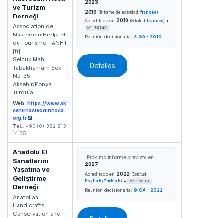
2023
ve Turizm
2019
(Informe de actividad:
francés
)
Derneği
2010
•
Acreditado en
(Solicitud:
francés
)
Association de
N° 90148
Nasreddin Hodja et
Reunión decisionaria:
3.GA - 2010
du Tourisme - ANHT
[fr]
Selcuk Mah.
Detalles
Tabakhamam Sok.
No: 35
Aksehir/Konya
Turquía
Web:
https://www.ak
sehirnasreddinhoca.
org.tr
Tel.:
+90 (0) 332 813
14 35
Anadolu El
Próximo informe previsto en:
Sanatlarını
2027
Yaşatma ve
2022
Acreditado en
(Solicitud:
Geliştirme
•
English/Turkish
)
N° 90514
Derneği
Reunión decisionaria:
9.GA - 2022
Anatolian
Handicrafts
Conservation and