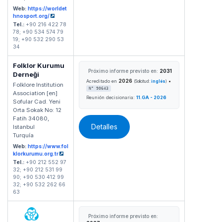
Web:
https://worldet
hnosport.org/
Tel.:
+90 216 422 78
78; +90 534 574 79
19; +90 532 290 53
34
Folklor Kurumu
Próximo informe previsto en:
2031
Derneği
2026
•
Acreditado en
(Solicitud:
inglés
)
Folklore Institution
N° 90643
Association [en]
Reunión decisionaria:
11.GA - 2026
Sofular Cad. Yeni
Orta Sokak No: 12
Fatih 34080,
Detalles
Istanbul
Turquía
Web:
https://www.fol
klorkurumu.org.tr
Tel.:
+90 212 552 97
32; +90 212 531 99
90; +90 530 412 99
32; +90 532 262 66
63
Próximo informe previsto en: