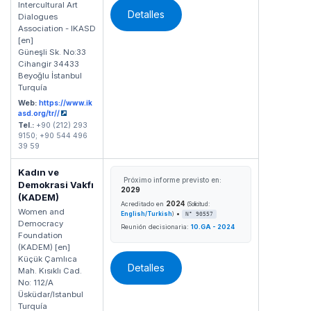
Intercultural Art
Detalles
Dialogues
Association - IKASD
[en]
Güneşli Sk. No:33
Cihangir 34433
Beyoğlu İstanbul
Turquía
Web:
https://www.ik
asd.org/tr//
Tel.:
+90 (212) 293
9150; +90 544 496
39 59
Kadın ve
Próximo informe previsto en:
Demokrasi Vakfı
2029
(KADEM)
2024
Acreditado en
(Solicitud:
Women and
•
English/Turkish
)
N° 90557
Democracy
Reunión decisionaria:
10.GA - 2024
Foundation
(KADEM) [en]
Küçük Çamlıca
Detalles
Mah. Kısıklı Cad.
No: 112/A
Üsküdar/Istanbul
Turquía