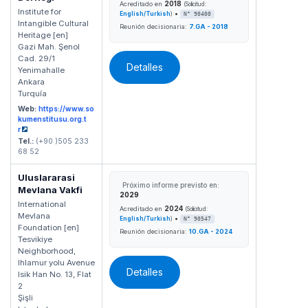
2018
Acreditado en
(Solicitud:
Institute for
•
English/Turkish
)
N° 90400
Intangible Cultural
Reunión decisionaria:
7.GA - 2018
Heritage [en]
Gazi Mah. Şenol
Cad. 29/1
Detalles
Yenimahalle
Ankara
Turquía
Web:
https://www.so
kumenstitusu.org.t
r
Tel.:
(+90 )505 233
68 52
Uluslararasi
Próximo informe previsto en:
Mevlana Vakfi
2029
International
2024
Acreditado en
(Solicitud:
Mevlana
•
English/Turkish
)
N° 90547
Foundation [en]
Reunión decisionaria:
10.GA - 2024
Tesvikiye
Neighborhood,
Ihlamur yolu Avenue
Detalles
Isik Han No. 13, Flat
2
Şişli