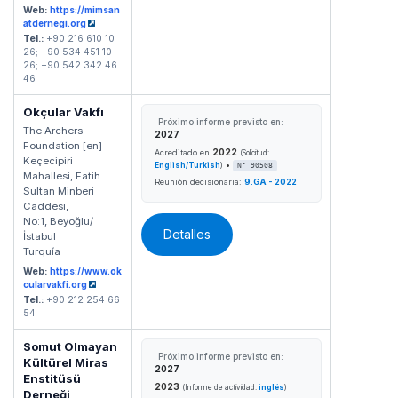
Web:
https://mimsan
atdernegi.org
Tel.:
+90 216 610 10
26; +90 534 451 10
26; +90 542 342 46
46
Okçular Vakfı
Próximo informe previsto en:
The Archers
2027
Foundation [en]
2022
Acreditado en
(Solicitud:
Keçecipiri
•
English/Turkish
)
N° 90508
Mahallesi, Fatih
Reunión decisionaria:
9.GA - 2022
Sultan Minberi
Caddesi,
No:1, Beyoğlu/
Detalles
İstabul
Turquía
Web:
https://www.ok
cularvakfi.org
Tel.:
+90 212 254 66
54
Somut Olmayan
Próximo informe previsto en:
Kültürel Miras
2027
Enstitüsü
2023
(Informe de actividad:
inglés
)
Derneği