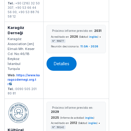
Tel.:
+90 (216) 32 50
307; +90 53 66 44
56 00; +90 53 88 76
58 12
Karagöz
Próximo informe previsto en:
2031
Derneği
2026
•
Acreditado en
(Solicitud:
inglés
)
Karagöz
N° 90677
Association [en]
Reunión decisionaria:
11.GA - 2026
Elmalı Mh. Keser
Cd. No:46/1B
Beykoz
Detalles
İstanbul
Turquía
Web:
https://www.ka
ragozdernegi.org.t
r
Tel.:
0090 505 201
80 81
Próximo informe previsto en:
2029
2025
(Informe de actividad:
inglés
)
2012
•
Acreditado en
(Solicitud:
inglés
)
N° 90142
Kültürel