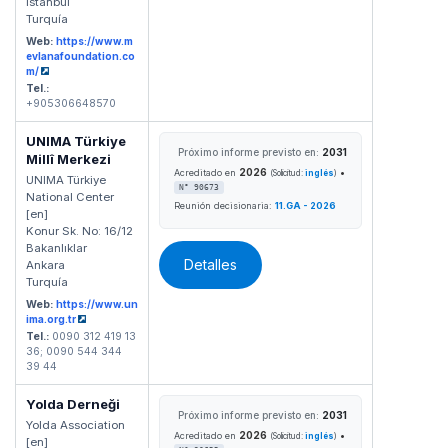
Istanbul
Turquía
Web:
https://www.m
evlanafoundation.co
m/
Tel.:
+905306648570
UNIMA Türkiye
Próximo informe previsto en:
2031
Millî Merkezi
2026
•
Acreditado en
(Solicitud:
inglés
)
UNIMA Türkiye
N° 90673
National Center
Reunión decisionaria:
11.GA - 2026
[en]
Konur Sk. No: 16/12
Bakanlıklar
Detalles
Ankara
Turquía
Web:
https://www.un
ima.org.tr
Tel.:
0090 312 419 13
36; 0090 544 344
39 44
Yolda Derneği
Próximo informe previsto en:
2031
Yolda Association
2026
•
Acreditado en
(Solicitud:
inglés
)
[en]