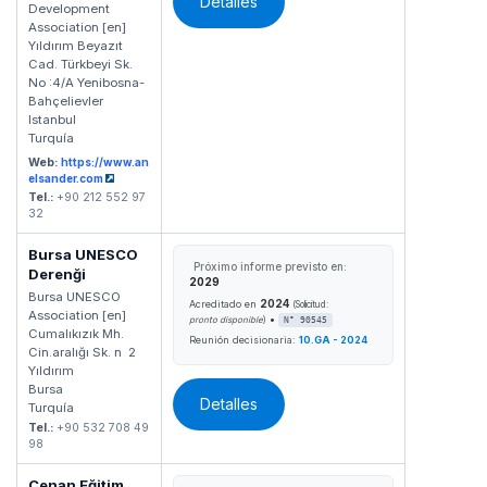
Detalles
Development
Association [en]
Yıldırım Beyazıt
Cad. Türkbeyi Sk.
No :4/A Yenibosna-
Bahçelievler
Istanbul
Turquía
Web:
https://www.an
elsander.com
Tel.:
+90 212 552 97
32
Bursa UNESCO
Próximo informe previsto en:
Derenği
2029
Bursa UNESCO
2024
Acreditado en
(Solicitud:
Association [en]
•
pronto disponible
)
N° 90545
Cumalıkızık Mh.
Reunión decisionaria:
10.GA - 2024
Cin.aralığı Sk. n 2
Yıldırım
Bursa
Detalles
Turquía
Tel.:
+90 532 708 49
98
Cenan Eğitim,