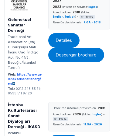
2027
2023
(Informe de actividad:
inglés
)
2018
Acreditado en
(Solicitud:
•
English/Turkish
)
N° 90408
Geleneksel
Reunión decisionaria:
7.GA - 2018
Sanatlar
Derneği
Traditional Art
Detalles
Association [en]
Gümüşsuyu Mah.
İnönü Cad. İndigo
Descargar brochure
Apt. No:41/3,
Beyoğlu/İstanbul
Turquía
Web:
https://www.ge
lenekselsanatlar.org/
en
Tel.:
0212 245 55 71;
0533 511 97 20
İstanbul
Próximo informe previsto en:
2031
Kültürlerarası
2026
•
Acreditado en
(Solicitud:
inglés
)
Sanat
N° 90641
Diyalogları
Reunión decisionaria:
11.GA - 2026
Derneği - IKASD
Istanbul