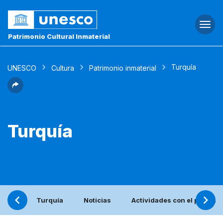
Togg
navi
Patrimonio Cultural Inmaterial
Turquía
UNESCO
Cultura
Patrimonio inmaterial
Turquía
Turquía
Noticias
Actividades con el patrona