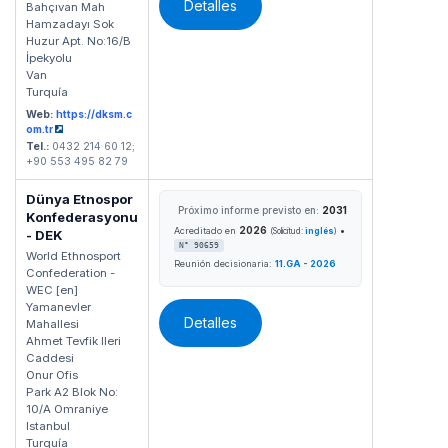
Detalles
Bahçıvan Mah
Hamzadayı Sok
Huzur Apt. No:16/B
İpekyolu
Van
Turquía
Web:
https://dksm.c
om.tr
Tel.:
0432 214 60 12;
+90 553 495 82 79
Dünya Etnospor
Próximo informe previsto en:
2031
Konfederasyonu
2026
•
Acreditado en
(Solicitud:
inglés
)
- DEK
N° 90659
World Ethnosport
Reunión decisionaria:
11.GA - 2026
Confederation -
WEC [en]
Yamanevler
Detalles
Mahallesi
Ahmet Tevfik lleri
Caddesi
Onur Ofis
Park A2 Blok No:
10/A Omraniye
Istanbul
Turquía