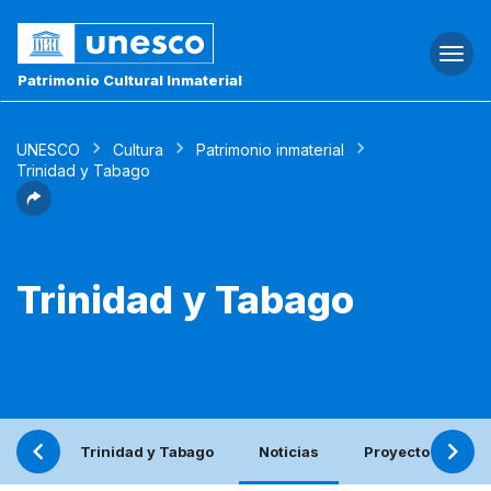
Togg
navi
Patrimonio Cultural Inmaterial
UNESCO
Cultura
Patrimonio inmaterial
Trinidad y Tabago
Trinidad y Tabago
Trinidad y Tabago
Noticias
Proyecto
In