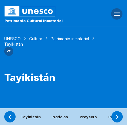
Togg
navi
Patrimonio Cultural Inmaterial
UNESCO
Cultura
Patrimonio inmaterial
Tayikistán
Tayikistán
Tayikistán
Noticias
Proyecto
Informe p