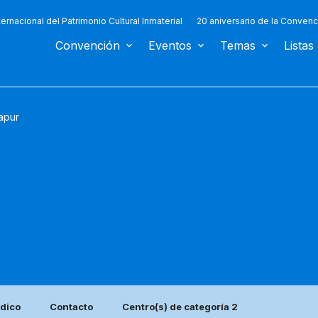
ternacional del Patrimonio Cultural Inmaterial
20 aniversario de la Convenc
Convención
Eventos
Temas
Listas
apur
ódico
Contacto
Centro(s) de categoría 2