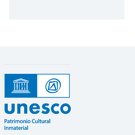
Convención de 2003 en los Pequeños
Estados Insulares y en Desarrollo (PEID)
de América Latina y el Caribe
1 de octubre de 2022 – 1 de junio de 2025
Monto (US$)
75.000
Más detalles
Capacity building for community leaders
and public managers to safeguard the
living heritage of Afro-descendant
communities in the SICA region and Cuba
6 de febrero de 2023 – 30 de agosto de 2024
Monto (US$)
99.986
Fortalecimiento de las capacidades
nacionales para la salvaguardia eficaz del
patrimonio cultural inmaterial en Cuba,
República Dominicana y Haití
1 de junio de 2012 – 1 de diciembre de 2014
Monto (US$)
434.989