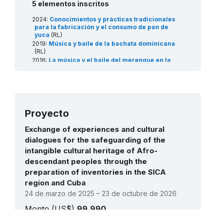
5 elementos inscritos
2024:
Conocimientos y prácticas tradicionales
para la fabricación y el consumo de pan de
yuca
(RL)
2019:
Música y baile de la bachata dominicana
(RL)
2016:
La música y el baile del merengue en la
República Dominicana
(RL)
2008:
El espacio cultural de la Cofradía del
Espíritu Santo de los Congos de Villa Mella
(RL)
2008:
La tradición del teatro bailado Cocolo
(RL)
Proyecto
Exchange of experiences and cultural
dialogues for the safeguarding of the
intangible cultural heritage of Afro-
descendant peoples through the
preparation of inventories in the SICA
region and Cuba
24 de marzo de 2025 – 23 de octubre de 2026
Monto (US$)
99.990