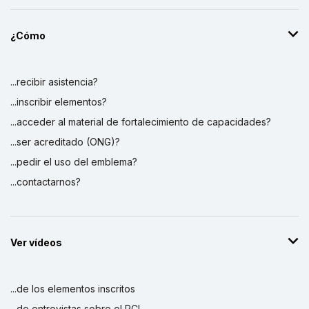
Plan de Acción para la salvaguardia y
¿Cómo
revitalización de la Cofradía de los
Congos del Espíritu Santo de Villa Mella
1 de enero de 2003 – 1 de diciembre de 2009
...recibir asistencia?
Monto (US$)
171.308
...inscribir elementos?
...acceder al material de fortalecimiento de capacidades?
...ser acreditado (ONG)?
...pedir el uso del emblema?
...contactarnos?
Ver vídeos
...de los elementos inscritos
...de entrevistas sobre el PCI