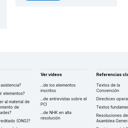
Ver vídeos
Referencias cl
r asistencia?
...de los elementos
Textos de la
inscritos
Convención
ibir elementos?
...de entrevistas sobre el
Directices opera
er al material de
PCI
imiento de
Textos fundamen
dades?
...de NHK en alta
Resoluciones de
resolución
creditado (ONG)?
Asamblea Gener