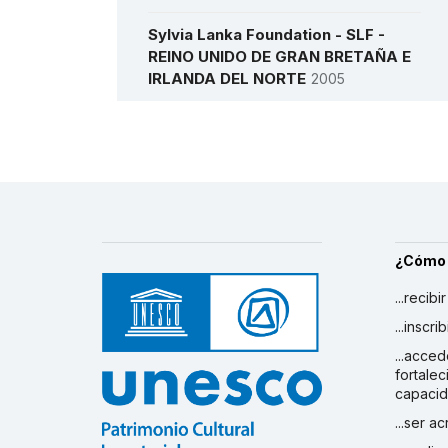
Sylvia Lanka Foundation - SLF -
REINO UNIDO DE GRAN BRETAÑA E
IRLANDA DEL NORTE
2005
Traditional Arts and Culture
Scotland (TRACS) - REINO UNIDO DE
Más detalles
GRAN BRETAÑA E IRLANDA DEL
NORTE
2012
World Crafts Council AISBL - REINO
UNIDO DE GRAN BRETAÑA E
¿Cómo
IRLANDA DEL NORTE
1964
...recibi
...inscr
...acced
fortalec
capaci
...ser a