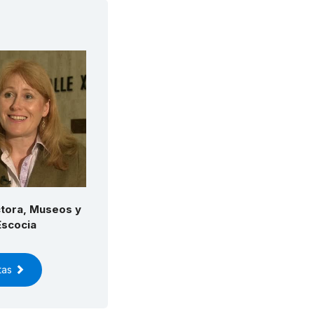
ctora, Museos y
Escocia
stas