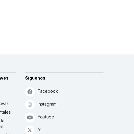
aves
Síguenos
Facebook
tivas
Instagram
tales
Youtube
 la
al
𝕏