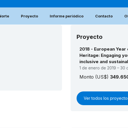
Norte
Proyecto
Informe periódico
Contacto
O
Proyecto
2018 - European Year o
Heritage: Engaging yo
inclusive and sustain
1 de enero de 2019 – 30 
Monto (US$)
349.65
Ver todos los proyect