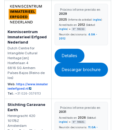
Próximo informe previsto en:
2029
2025
(Informe de actividad:
inglés
)
2012
Acreditado en
(Solicitud:
•
inglés
)
N° 90233
Kenniscentrum
Reunión decisionaria:
4.GA -
Immaterieel Erfgoed
2012
Nederland
Dutch Centre for
Intangible Cultural
Detalles
Heritage [en]
Hoeferlaan 4
6816 SG Arnhem
Descargar brochure
Países Bajos (Reino de
los)
Web:
https://www.immater
ieelerfgoed.nl
Tel.:
+31 026-3576113
Stichting Caravane
Próximo informe previsto en:
Earth
2031
Herengracht 420
2026
Acreditado en
(Solicitud:
1017BZ
•
inglés
)
N° 90601
Amsterdam
Reunión decisionaria:
11.GA -