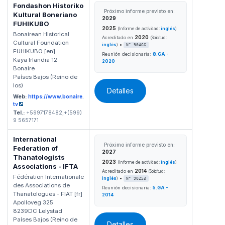
Fondashon Historiko
Próximo informe previsto en:
Kultural Boneriano
2029
FUHIKUBO
2025
(Informe de actividad:
inglés
)
Bonairean Historical
2020
Acreditado en
(Solicitud:
Cultural Foundation
•
inglés
)
N° 90466
FUHIKUBO [en]
Reunión decisionaria:
8.GA -
Kaya Irlandia 12
2020
Bonaire
Países Bajos (Reino de
los)
Detalles
Web:
https://www.bonaire.
tv
Tel.:
+5997178482;+(599)
9 5657171
International
Próximo informe previsto en:
Federation of
2027
Thanatologists
2023
(Informe de actividad:
inglés
)
Associations - IFTA
2014
Acreditado en
(Solicitud:
Fédération Internationale
•
inglés
)
N° 90253
des Associations de
Reunión decisionaria:
5.GA -
Thanatologues - FIAT [fr]
2014
Apolloveg 325
8239DC Lelystad
Países Bajos (Reino de
Detalles