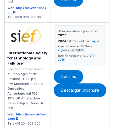
los)
Web:
https://www.thanos.
org
Tel.:
0031 320 322 110
Próximo informe previsto en:
2027
2023
(Informe de actividad:
inglés
)
2018
Acreditado en
(Solicitud:
•
inglés
)
N° 90385
International Society
Reunión decisionaria:
7.GA -
for Ethnology and
2018
Folklore
Société Internationale
d'Ethnologie et de
Detalles
Folklore - SIEF [fr]
P/A Meertens Institute
Oudezijds
Descargar brochure
Achterburgwal 185
1012 DK Amsterdam
Países Bajos (Reino de
los)
Web:
https://www.siefhom
e.org
Tel.:
+31 204 628 500