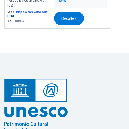
Países Bajos (Reino de
2026
los)
Web:
https://caravane.eart
h/
Detalles
Tel.:
0097433861993