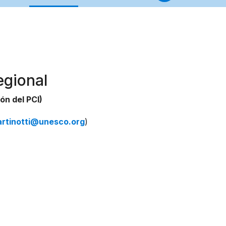
egional
ón del PCI)
artinotti@unesco.org
)