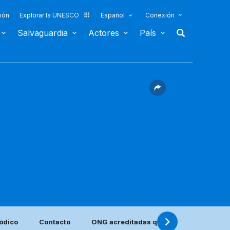
ión
Explorar la UNESCO
Español
Conexión
Salvaguardia
Actores
País
iódico
Contacto
ONG acreditadas que se encuentran en 