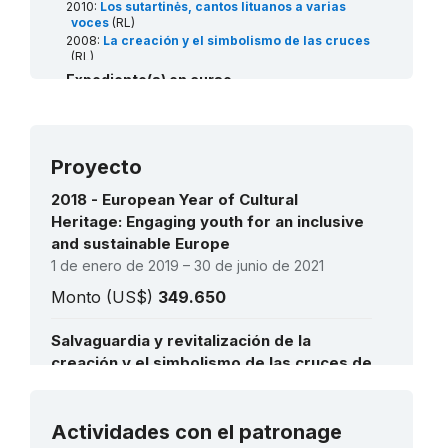
2010:
Los sutartinės, cantos lituanos a varias
voces
(RL)
2008:
La creación y el simbolismo de las cruces
(RL)
2008:
Las celebraciones de los cantos y danzas
Expediente(s) en curso
bálticos
(RL)
2026:
Christmas Eve celebration in Lithuania, Poland
and Ukraine
(RL)
2026:
Vilnius Verbos Easter Palms
(RL)
Proyecto
2018 - European Year of Cultural
Heritage: Engaging youth for an inclusive
and sustainable Europe
1 de enero de 2019 – 30 de junio de 2021
Monto (US$)
349.650
Salvaguardia y revitalización de la
creación y el simbolismo de las cruces de
Lituania : Fase I del Plan de Acción
1 de abril de 2003 – 1 de mayo de 2005
Ver todos los proyectos
Actividades con el patronage
Monto (US$)
45.834