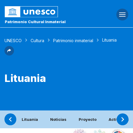
Togg
navi
Patrimonio Cultural Inmaterial
Lituania
UNESCO
Cultura
Patrimonio inmaterial
Lituania
Lituania
Noticias
Proyecto
Actividades