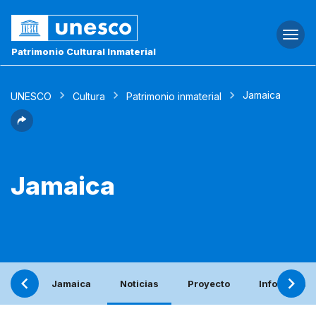
Togg
navi
Patrimonio Cultural Inmaterial
Jamaica
UNESCO
Cultura
Patrimonio inmaterial
Jamaica
Jamaica
Noticias
Proyecto
Informe per