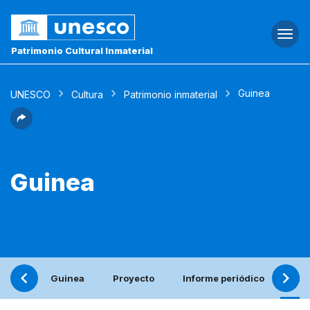
Togg
navi
Patrimonio Cultural Inmaterial
Guinea
UNESCO
Cultura
Patrimonio inmaterial
Guinea
Guinea
Proyecto
Informe periódico
Ele