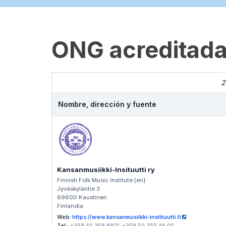
ONG acreditada
2
Nombre, dirección y fuente
Kansanmusiikki-Insituutti ry
Finnish Folk Music Institute [en]
Jyväskyläntie 3
69600 Kaustinen
Finlandia
Web:
https://www.kansanmusiikki-instituutti.fi
Tel.:
+358 40 358 8921; +358 50 350 46 00