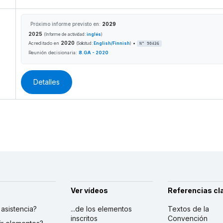
Próximo informe previsto en:
2029
2025
(Informe de actividad:
inglés
)
2020
•
Acreditado en
(Solicitud:
English/Finnish
)
N° 90436
Reunión decisionaria:
8.GA - 2020
Detalles
Ver vídeos
Referencias cl
r asistencia?
...de los elementos
Textos de la
inscritos
Convención