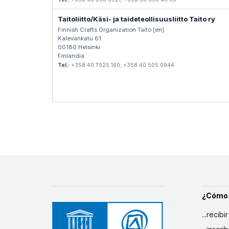
Taitoliitto/Käsi- ja taideteollisuusliitto Taito ry
Finnish Crafts Organization Taito [en]
Kalevankatu 61
00180 Helsinki
Finlandia
Tel.:
+358 40 7525 160; +358 40 505 0944
¿Cómo
...recibi