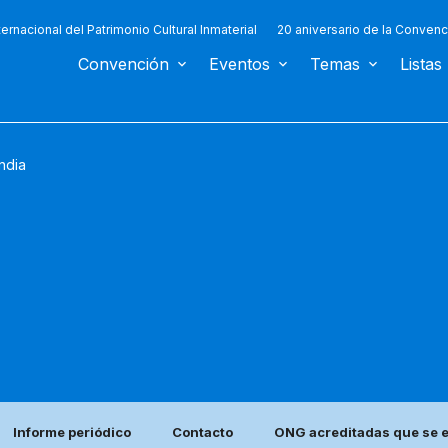
ternacional del Patrimonio Cultural Inmaterial
20 aniversario de la Convenc
Convención
Eventos
Temas
Listas
andia
Informe periódico
Contacto
ONG acreditadas que se e