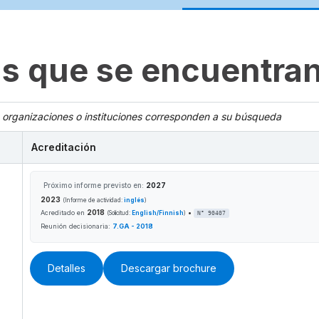
s que se encuentran
 organizaciones o instituciones corresponden a su búsqueda
Acreditación
Próximo informe previsto en:
2027
2023
(Informe de actividad:
inglés
)
2018
•
Acreditado en
(Solicitud:
English/Finnish
)
N° 90407
Reunión decisionaria:
7.GA - 2018
Detalles
Descargar brochure