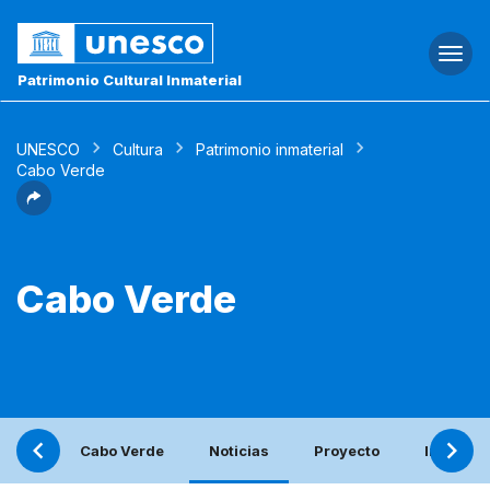
Togg
navi
Patrimonio Cultural Inmaterial
UNESCO
Cultura
Patrimonio inmaterial
Cabo Verde
Cabo Verde
Cabo Verde
Noticias
Proyecto
Informe 