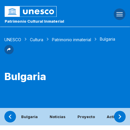
Togg
navi
Patrimonio Cultural Inmaterial
Bulgaria
UNESCO
Cultura
Patrimonio inmaterial
Bulgaria
Bulgaria
Noticias
Proyecto
Actividades