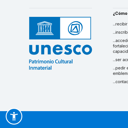
¿Cómo
...recibi
...inscr
...acced
fortalec
capaci
...ser a
...pedir
emblem
...conta