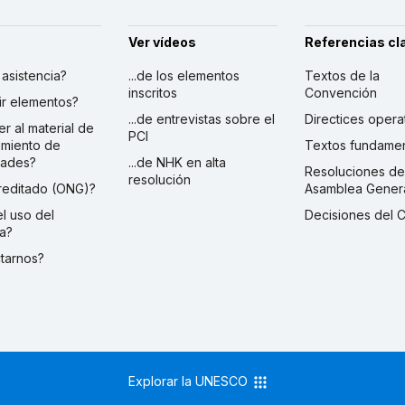
Ver vídeos
Referencias cl
r asistencia?
...de los elementos
Textos de la
inscritos
Convención
ibir elementos?
...de entrevistas sobre el
Directices opera
er al material de
PCI
imiento de
Textos fundamen
dades?
...de NHK en alta
Resoluciones de
resolución
creditado (ONG)?
Asamblea Gener
 el uso del
Decisiones del 
a?
ctarnos?
Explorar la UNESCO