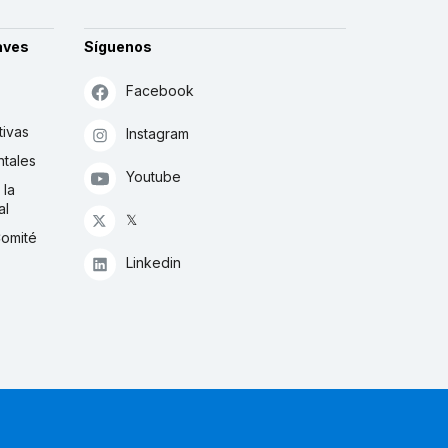
aves
Síguenos
Facebook
tivas
Instagram
tales
Youtube
 la
al
𝕏
Comité
Linkedin