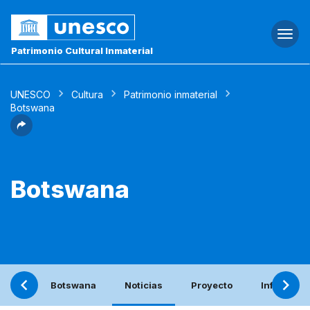
Togg
navi
Patrimonio Cultural Inmaterial
UNESCO
Cultura
Patrimonio inmaterial
Botswana
Botswana
Botswana
Noticias
Proyecto
Informe pe