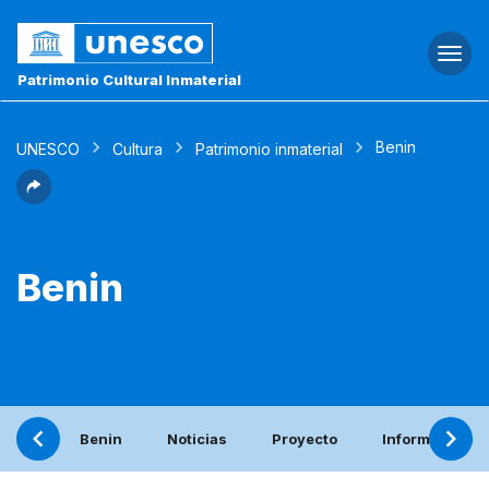
Togg
navi
Patrimonio Cultural Inmaterial
Benin
UNESCO
Cultura
Patrimonio inmaterial
Benin
Benin
Noticias
Proyecto
Informe periód