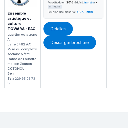
2016
•
Acreditado en
(Solicitud:
francés
)
N° 90346
Reunión decisionaria:
6.GA - 2016
Ensemble
artistique et
culturel
TOWARA - EAC
Detalles
quartier Agla zone
A
Descargar brochure
carré 3462 AA'
75 m du complexe
scolaire Nôtre
Dame de Laurette
maison Zounon
COTONOU
Benin
Tel.:
229 95 06 73
12