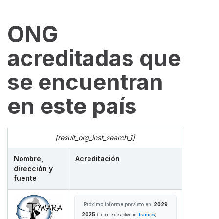
ONG
acreditadas que
se encuentran
en este país
[result_org_inst_search_1]
Nombre,
Acreditación
dirección y
fuente
Próximo informe previsto en:
2029
2025
(Informe de actividad:
francés
)