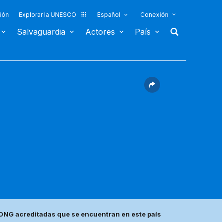
ión
Explorar la UNESCO
Español
Conexión
Salvaguardia
Actores
País
ONG acreditadas que se encuentran en este país