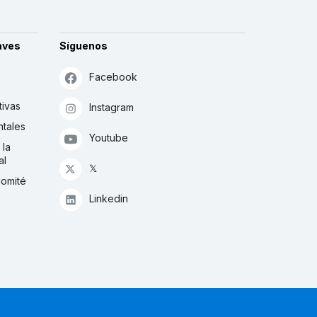
aves
Síguenos
Facebook
tivas
Instagram
tales
Youtube
 la
al
𝕏
Comité
Linkedin