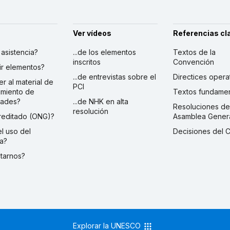
Ver vídeos
Referencias cl
r asistencia?
...de los elementos
Textos de la
inscritos
Convención
ibir elementos?
...de entrevistas sobre el
Directices opera
er al material de
PCI
imiento de
Textos fundamen
dades?
...de NHK en alta
Resoluciones de
resolución
creditado (ONG)?
Asamblea Gener
 el uso del
Decisiones del 
a?
ctarnos?
Explorar la UNESCO