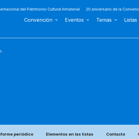
ternacional del Patrimonio Cultural Inmaterial
20 aniversario de la Convenc
Convención
Eventos
Temas
Listas
n
nforme periódico
Elementos en las listas
Contacto