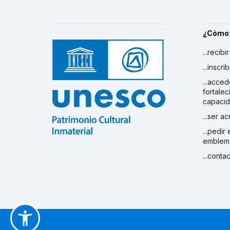
¿Cómo
...recibi
...inscr
...acced
fortalec
capaci
...ser a
...pedir
emblem
...conta