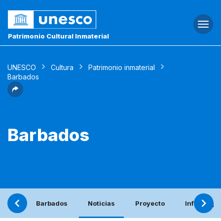
Togg
navi
Patrimonio Cultural Inmaterial
UNESCO
Cultura
Patrimonio inmaterial
Barbados
Barbados
Barbados
Noticias
Proyecto
Informe pe