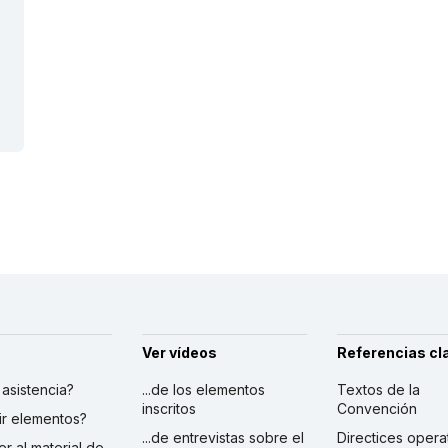
Ver vídeos
Referencias cl
r asistencia?
...de los elementos
Textos de la
inscritos
Convención
ibir elementos?
...de entrevistas sobre el
Directices opera
er al material de