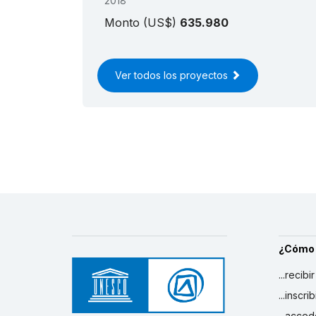
2018
Monto (US$)
635.980
Ver todos los proyectos
¿Cómo
...recibi
...inscr
...acced