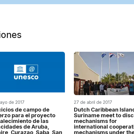
niones
mayo de 2017
27 de abril de 2017
cicios de campo de
Dutch Caribbean Islan
erzo para el proyecto
Suriname meet to dis
talecimiento de las
mechanisms for
cidades de Aruba,
international cooperat
ire, Curazao, Saba, San
mechanisms under th