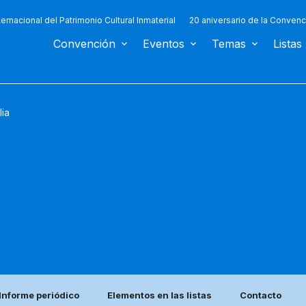
ternacional del Patrimonio Cultural Inmaterial
20 aniversario de la Convenc
Convención
Eventos
Temas
Listas
lia
Informe periódico
Elementos en las listas
Contacto