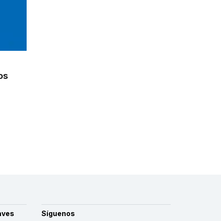
os
aves
Síguenos