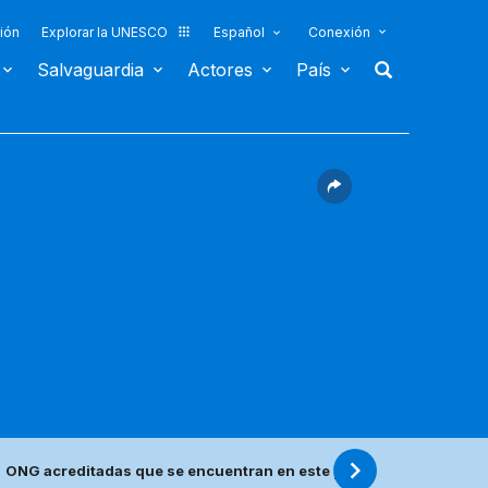
ión
Explorar la UNESCO
Español
Conexión
Salvaguardia
Actores
País
ONG acreditadas que se encuentran en este país
Centro(s) 