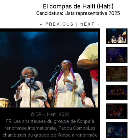
El compas de Haití (Haití)
Candidatura: Lista representativa 2025
«
PREVIOUS
|
NEXT
»
© DPH, Haïti, 2024
FR: Les chanteuses du groupe de Konpa à
renommée internationale, Tabou ComboLes
chanteuses du groupe de Konpa à renommée