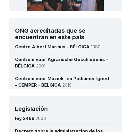
Sra Arlette THYS / Sr Marc JACOBS
ONG acreditadas que se
International Cooperation Coordinator for
encuentran en este país
Cultural Heritage / Director of FARO
(Flemish Interface for Cultural Heritage)
Centre Albert Marinus - BÉLGICA
1980
Centrum voor Agrarische Geschiedenis -
Ver todas las entrevistas
BÉLGICA
2001
Centrum voor Muziek- en Podiumerfgoed
- CEMPER - BÉLGICA
2019
Centrum voor Sportcultuur vzw. -
BÉLGICA
1980
Legislación
Más detalles
FARO Vlaams steunpunt voor cultureel
ley 2468
2006
erfgoed - BÉLGICA
1999
Decreto sobre la administración de los