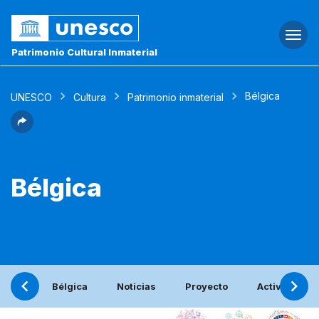
Togg
navi
Patrimonio Cultural Inmaterial
Bélgica
UNESCO
Cultura
Patrimonio inmaterial
Bélgica
Bélgica
Noticias
Proyecto
Actividades 