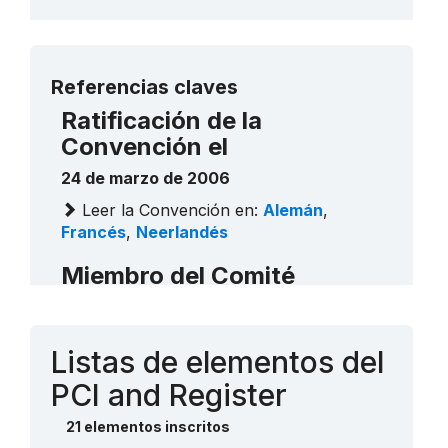
Más detalles
Referencias claves
Ratificación de la
Convención el
24 de marzo de 2006
Leer la Convención en:
Alemán
,
Francés
,
Neerlandés
Miembro del Comité
Bélgica (2006 - 2008)
Bélgica (2012 - 2016)
Listas de elementos del
Contacto
PCI and Register
21 elementos inscritos