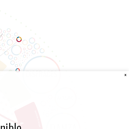
x
nible